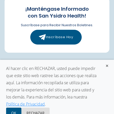
¡Manténgase Informado
con San Ysidro Health!
Suscríbase para Recibir Nuestros Boletines.
Inscríbase Hoy
×
Al hacer clic en RECHAZAR, usted puede impedir
Condiciones de uso
que este sitio web rastree las acciones que realiza
Política de cookies
aquí. La información recopilada se utiliza para
mejorar la experiencia del sitio web para usted y
Política de privacidad
los demás. Para más información, lea nuestra
Política de Privacidad
.
©
2026
San Ysidro Salud. Todos los derechos reservados.
OK
RECHAZAR