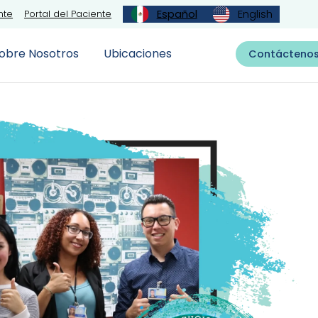
Español
English
nte
Portal del Paciente
Ubicaciones
obre Nosotros
Contácteno