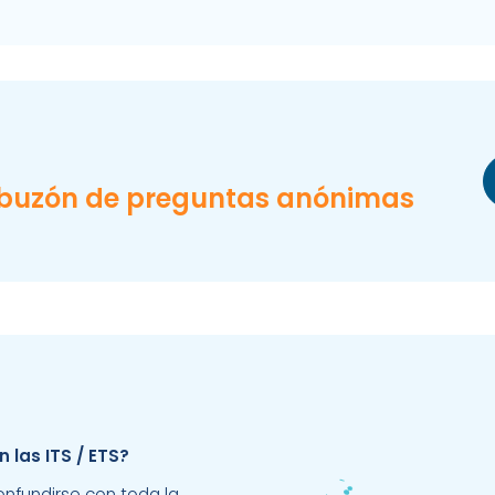
 buzón de preguntas anónimas
 las ITS / ETS?
confundirse con toda la