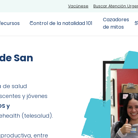
Vacúnese
Buscar Atención Urge
Cazadores
Recursos
Control de la natalidad 101
S
de mitos
 de San
a de salud
scentes y jóvenes
OS y
health (telesalud).
eproductiva, entre