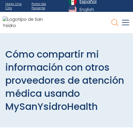
Español
Haga Una
Portal del
Cita
Paciente
English
Cómo compartir mi
información con otros
proveedores de atención
médica usando
MySanYsidroHealth